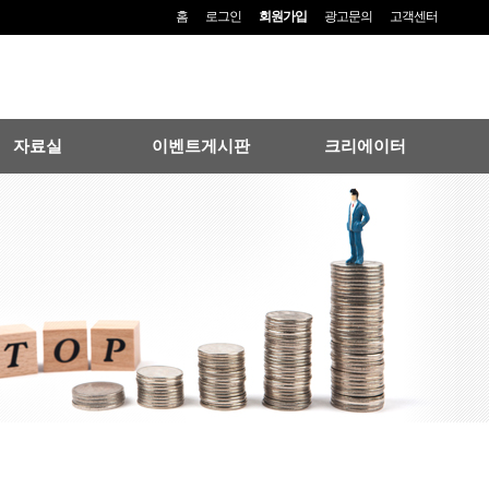
홈
로그인
회원가입
광고문의
고객센터
자료실
이벤트게시판
크리에이터