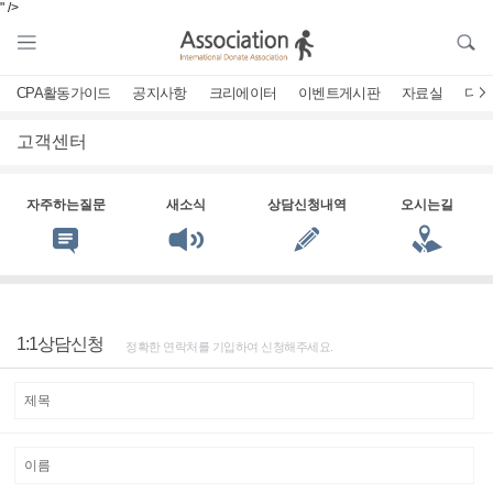
" />
CPA활동가이드
공지사항
크리에이터
이벤트게시판
자료실
디비
고객센터
자주하는질문
새소식
상담신청내역
오시는길
1:1상담신청
정확한 연락처를 기입하여 신청해주세요.