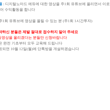
용
:
디지털노마드 에듀에 대한 영상을 주
1
회 유튜브에 올리면서 이
들어 수익활동을 합니다
주
1
회 유튜브에 영상을 올릴 수 있는 분
(
주
1
회
1
시간투자
)
약하신 분들은 제발 절대로 접수하지 말아 주세요
동영상을 올리겠다는 분들만 신청바랍니다
은 완전 기초부터 모두 교육해 드립니다
완료되면
10
월
12
일
(
월
)
에 단톡방을 개설하겠습니다
방법을 숙지해야 함
지참
이크라고 검색하셔서
3
만원 이내로 구매
–
비싼 마이크 필요없음
)