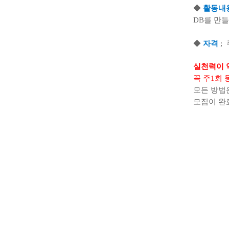
◆
활동내
DB
를 만
◆
자격
;
실천력이 
꼭 주
1
회 
모든 방법
모집이 
준비사항
:
1.
오캠사용
2.
마이크
(
유튜브마