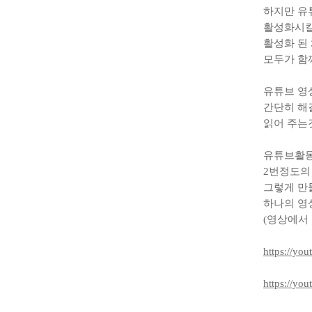
하지만 유
활성화시킬
활성화 된
모두가 함
유튜브 영
간단히 해
읽어 주는
유튜브활동
2
번정도의
그렇게 만
하나의 영
(영상에서
https://y
https://yo