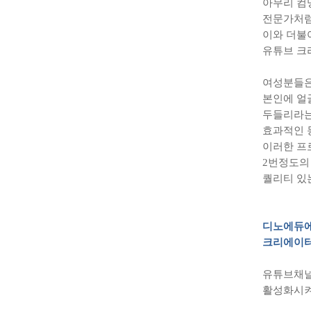
아무리 컴
전문가처럼
이와 더불
유튜브 크
여성분들은
본인에 얼
두들리라는
효과적인 
이러한 프
2
번정도의
퀄리티 있
디노에듀에
크리에이터
유튜브채널
활성화시켜