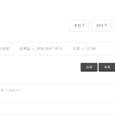
0
0
추천
반대
이상원
등록일
2020-10-07 18:33
조회
15,106
등록
목록