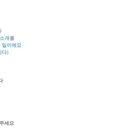
다
 소개
를
는 일이에요
니다
)
다
 주세요